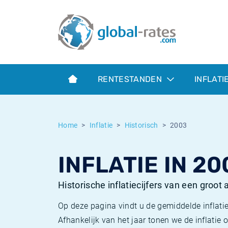
Euribor
Wat is CPI inflatie?
Euribor historie
Inflatiecalculator
Term SOFR
Wat is HICP inflatie?
ESTER historie
RENTESTANDEN
INFLATI
Centrale Banken
Belgische inflatie - CPI
SARON historie
ESTER
Nederlandse inflatie - CPI
SOFR historie
Home
Inflatie
Historisch
2003
SONIA
Amerikaanse inflatie - CPI
TONAR historie
INFLATIE IN 20
SOFR
Europese inflatie - HICP
Historische inflatie
Historische inflatiecijfers van een groot
Op deze pagina vindt u de gemiddelde inflatie
Afhankelijk van het jaar tonen we de inflati