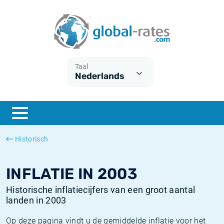
Euribor
Wat is CPI inflatie?
Euribor historie
Inflatiecalculator
Term SOFR
Wat is HICP inflatie?
ESTER historie
Taal
Nederlands
Centrale Banken
Belgische inflatie - CPI
SARON historie
ESTER
Nederlandse inflatie - CPI
SOFR historie
SONIA
Amerikaanse inflatie - CPI
TONAR historie
Historisch
SOFR
Europese inflatie - HICP
Historische inflatie
INFLATIE IN 2003
Historische inflatiecijfers van een groot aantal
landen in 2003
Op deze pagina vindt u de gemiddelde inflatie voor het