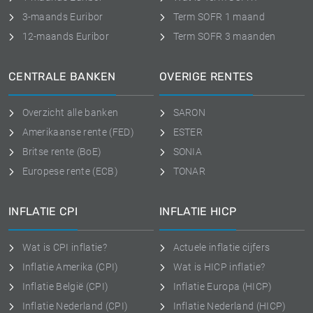
3-maands Euribor
Term SOFR 1 maand
12-maands Euribor
Term SOFR 3 maanden
CENTRALE BANKEN
OVERIGE RENTES
Overzicht alle banken
SARON
Amerikaanse rente (FED)
ESTER
Britse rente (BoE)
SONIA
Europese rente (ECB)
TONAR
INFLATIE CPI
INFLATIE HICP
Wat is CPI inflatie?
Actuele inflatie cijfers
Inflatie Amerika (CPI)
Wat is HICP inflatie?
Inflatie België (CPI)
Inflatie Europa (HICP)
Inflatie Nederland (CPI)
Inflatie Nederland (HICP)