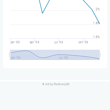
2%
1.8%
1.6%
jan "03
apr "03
jul "03
okt "03
jan "03
jul "03
▼ Ad by Refinery89