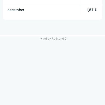
december
1,81 %
▼ Ad by Refinery89