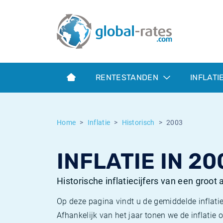
Euribor
Wat is CPI inflatie?
Euribor historie
Inflatiecalculator
Term SOFR
Wat is HICP inflatie?
ESTER historie
RENTESTANDEN
INFLATI
Centrale Banken
Belgische inflatie - CPI
SARON historie
ESTER
Nederlandse inflatie - CPI
SOFR historie
Home
Inflatie
Historisch
2003
SONIA
Amerikaanse inflatie - CPI
TONAR historie
INFLATIE IN 20
SOFR
Europese inflatie - HICP
Historische inflatie
Historische inflatiecijfers van een groot
Op deze pagina vindt u de gemiddelde inflatie
Afhankelijk van het jaar tonen we de inflati