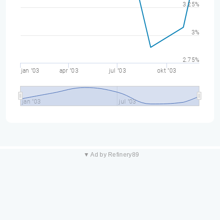
3.25%
3%
2.75%
jan "03
apr "03
jul "03
okt "03
jan "03
jul "03
▼ Ad by Refinery89