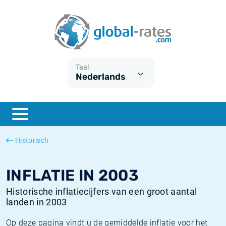
Euribor
Wat is CPI inflatie?
Euribor historie
Inflatiecalculator
Term SOFR
Wat is HICP inflatie?
ESTER historie
Taal
Nederlands
Centrale Banken
Belgische inflatie - CPI
SARON historie
ESTER
Nederlandse inflatie - CPI
SOFR historie
SONIA
Amerikaanse inflatie - CPI
TONAR historie
Historisch
SOFR
Europese inflatie - HICP
Historische inflatie
INFLATIE IN 2003
Historische inflatiecijfers van een groot aantal
landen in 2003
Op deze pagina vindt u de gemiddelde inflatie voor het