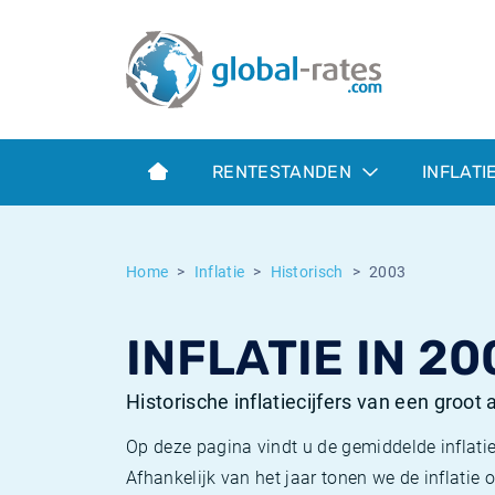
Euribor
Wat is CPI inflatie?
Euribor historie
Inflatiecalculator
Term SOFR
Wat is HICP inflatie?
ESTER historie
RENTESTANDEN
INFLATI
Centrale Banken
Belgische inflatie - CPI
SARON historie
ESTER
Nederlandse inflatie - CPI
SOFR historie
Home
Inflatie
Historisch
2003
SONIA
Amerikaanse inflatie - CPI
TONAR historie
INFLATIE IN 20
SOFR
Europese inflatie - HICP
Historische inflatie
Historische inflatiecijfers van een groot
Op deze pagina vindt u de gemiddelde inflatie
Afhankelijk van het jaar tonen we de inflati