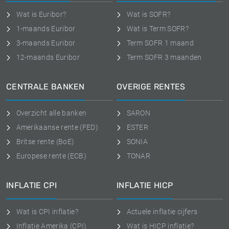
Wat is Euribor?
Wat is SOFR?
1-maands Euribor
Wat is Term SOFR?
3-maands Euribor
Term SOFR 1 maand
12-maands Euribor
Term SOFR 3 maanden
CENTRALE BANKEN
OVERIGE RENTES
Overzicht alle banken
SARON
Amerikaanse rente (FED)
ESTER
Britse rente (BoE)
SONIA
Europese rente (ECB)
TONAR
INFLATIE CPI
INFLATIE HICP
Wat is CPI inflatie?
Actuele inflatie cijfers
Inflatie Amerika (CPI)
Wat is HICP inflatie?