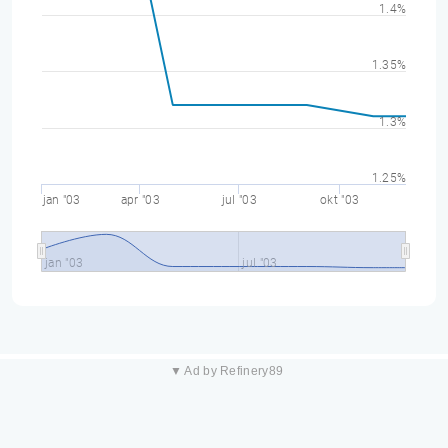
1.4%
1.35%
1.3%
1.25%
jan "03
apr "03
jul "03
okt "03
jan "03
jul "03
▼ Ad by Refinery89