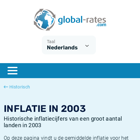
Euribor
Wat is CPI inflatie?
Euribor historie
Inflatiecalculator
Term SOFR
Wat is HICP inflatie?
ESTER historie
Taal
Nederlands
Centrale Banken
Belgische inflatie - CPI
SARON historie
ESTER
Nederlandse inflatie - CPI
SOFR historie
SONIA
Amerikaanse inflatie - CPI
TONAR historie
Historisch
SOFR
Europese inflatie - HICP
Historische inflatie
INFLATIE IN 2003
Historische inflatiecijfers van een groot aantal
landen in 2003
Op deze pagina vindt u de gemiddelde inflatie voor het