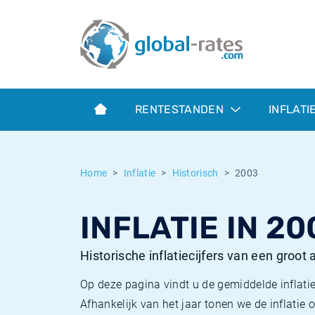
Euribor
Wat is CPI inflatie?
Euribor historie
Inflatiecalculator
Term SOFR
Wat is HICP inflatie?
ESTER historie
RENTESTANDEN
INFLATI
Centrale Banken
Belgische inflatie - CPI
SARON historie
ESTER
Nederlandse inflatie - CPI
SOFR historie
Home
Inflatie
Historisch
2003
SONIA
Amerikaanse inflatie - CPI
TONAR historie
INFLATIE IN 20
SOFR
Europese inflatie - HICP
Historische inflatie
Historische inflatiecijfers van een groot
Op deze pagina vindt u de gemiddelde inflatie
Afhankelijk van het jaar tonen we de inflati