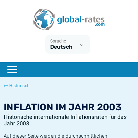
Euribor
Was ist die VPI-Inflation?
Historische Euribor-Sätze
Inflationsrechner
Term SOFR
Was ist die HVPI-Inflation?
Historische ESTER-Sätze
Sprache
Deutsch
Zentralbanken
Amerikanische inflation
Historische SARON-Sätze
ESTER
Deutsche inflation
Historische SOFR-Sätze
SONIA
Europäische inflation
Historische SONIA-Sätze
Historisch
SOFR
Schweizerische inflation
Historische Inflationsraten
INFLATION IM JAHR 2003
Historische internationale Inflationsraten für das
Jahr 2003
Auf dieser Seite werden die durchschnittlichen