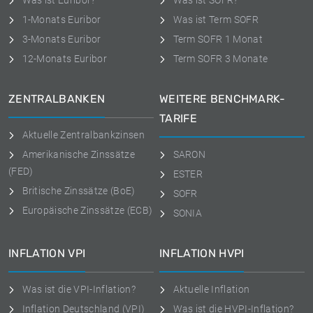
Was ist Euribor?
Was ist SOFR?
1-Monats Euribor
Was ist Term SOFR
3-Monats Euribor
Term SOFR 1 Monat
12-Monats Euribor
Term SOFR 3 Monate
ZENTRALBANKEN
WEITERE BENCHMARK-
TARIFE
Aktuelle Zentralbankzinsen
Amerikanische Zinssätze
SARON
(FED)
ESTER
Britische Zinssätze (BoE)
SOFR
Europäische Zinssätze (ECB)
SONIA
INFLATION VPI
INFLATION HVPI
Was ist die VPI-Inflation?
Aktuelle Inflation
Inflation Deutschland (VPI)
Was ist die HVPI-Inflation?