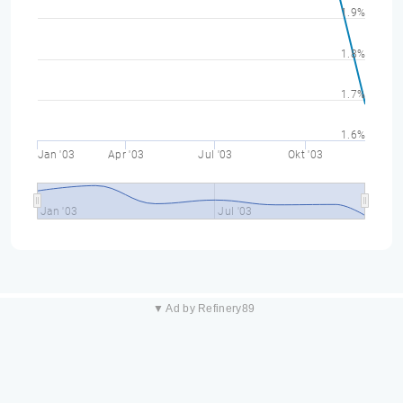
1.9%
1.8%
1.7%
1.6%
Jan '03
Apr '03
Jul '03
Okt '03
Jan '03
Jul '03
▼ Ad by Refinery89