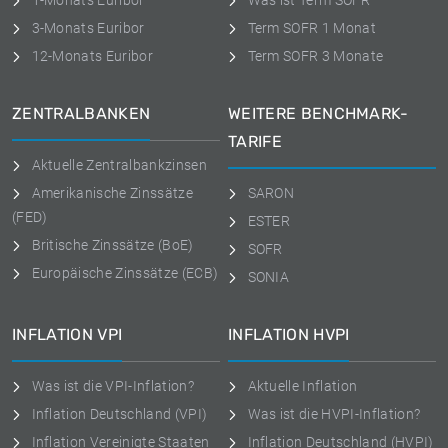
1-Monats Euribor
Was ist Term SOFR
3-Monats Euribor
Term SOFR 1 Monat
12-Monats Euribor
Term SOFR 3 Monate
ZENTRALBANKEN
WEITERE BENCHMARK-
TARIFE
Aktuelle Zentralbankzinsen
Amerikanische Zinssätze
SARON
(FED)
ESTER
Britische Zinssätze (BoE)
SOFR
Europäische Zinssätze (ECB)
SONIA
INFLATION VPI
INFLATION HVPI
Was ist die VPI-Inflation?
Aktuelle Inflation
Inflation Deutschland (VPI)
Was ist die HVPI-Inflation?
Inflation Vereinigte Staaten
Inflation Deutschland (HVPI)