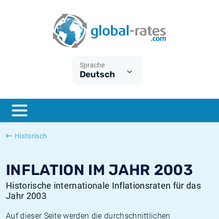
Euribor
Was ist die VPI-Inflation?
Historische Euribor-Sätze
Inflationsrechner
Term SOFR
Was ist die HVPI-Inflation?
Historische ESTER-Sätze
Sprache
Deutsch
Zentralbanken
Amerikanische inflation
Historische SARON-Sätze
ESTER
Deutsche inflation
Historische SOFR-Sätze
SONIA
Europäische inflation
Historische SONIA-Sätze
Historisch
SOFR
Schweizerische inflation
Historische Inflationsraten
INFLATION IM JAHR 2003
Historische internationale Inflationsraten für das
Jahr 2003
Auf dieser Seite werden die durchschnittlichen