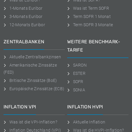
Was ist Euribor?
Was ist SOFR?
1-Monats Euribor
Was ist Term SOFR
3-Monats Euribor
Term SOFR 1 Monat
12-Monats Euribor
Term SOFR 3 Monate
ZENTRALBANKEN
WEITERE BENCHMARK-
TARIFE
Aktuelle Zentralbankzinsen
Amerikanische Zinssätze
SARON
(FED)
ESTER
Britische Zinssätze (BoE)
SOFR
Europäische Zinssätze (ECB)
SONIA
INFLATION VPI
INFLATION HVPI
Was ist die VPI-Inflation?
Aktuelle Inflation
Inflation Deutschland (VPI)
Was ist die HVPI-Inflation?