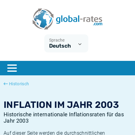
Euribor
Was ist die VPI-Inflation?
Historische Euribor-Sätze
Inflationsrechner
Term SOFR
Was ist die HVPI-Inflation?
Historische ESTER-Sätze
Sprache
Deutsch
Zentralbanken
Amerikanische inflation
Historische SARON-Sätze
ESTER
Deutsche inflation
Historische SOFR-Sätze
SONIA
Europäische inflation
Historische SONIA-Sätze
Historisch
SOFR
Schweizerische inflation
Historische Inflationsraten
INFLATION IM JAHR 2003
Historische internationale Inflationsraten für das
Jahr 2003
Auf dieser Seite werden die durchschnittlichen