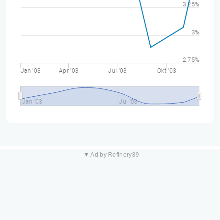
3.25%
3%
2.75%
Jan '03
Apr '03
Jul '03
Okt '03
Jan '03
Jul '03
▼ Ad by Refinery89