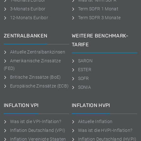
1-Monats Euribor
Was ist Term SOFR
3-Monats Euribor
Term SOFR 1 Monat
12-Monats Euribor
Term SOFR 3 Monate
ZENTRALBANKEN
WEITERE BENCHMARK-
TARIFE
Aktuelle Zentralbankzinsen
Amerikanische Zinssätze
SARON
(FED)
ESTER
Britische Zinssätze (BoE)
SOFR
Europäische Zinssätze (ECB)
SONIA
INFLATION VPI
INFLATION HVPI
Was ist die VPI-Inflation?
Aktuelle Inflation
Inflation Deutschland (VPI)
Was ist die HVPI-Inflation?
Inflation Vereinigte Staaten
Inflation Deutschland (HVPI)