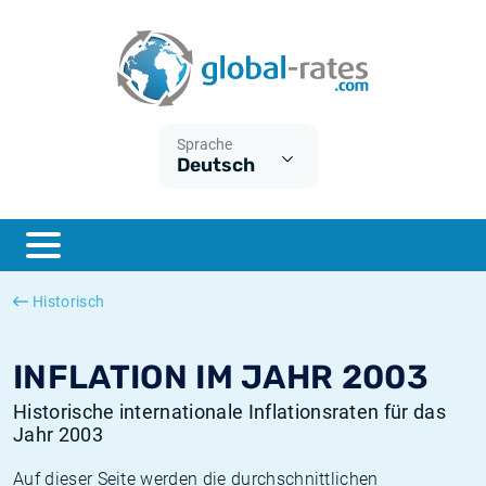
Euribor
Was ist die VPI-Inflation?
Historische Euribor-Sätze
Inflationsrechner
Term SOFR
Was ist die HVPI-Inflation?
Historische ESTER-Sätze
Sprache
Deutsch
Zentralbanken
Amerikanische inflation
Historische SARON-Sätze
ESTER
Deutsche inflation
Historische SOFR-Sätze
SONIA
Europäische inflation
Historische SONIA-Sätze
Historisch
SOFR
Schweizerische inflation
Historische Inflationsraten
INFLATION IM JAHR 2003
Historische internationale Inflationsraten für das
Jahr 2003
Auf dieser Seite werden die durchschnittlichen