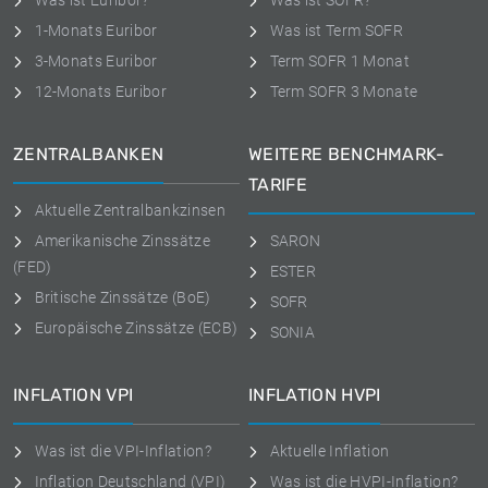
Was ist Euribor?
Was ist SOFR?
1-Monats Euribor
Was ist Term SOFR
3-Monats Euribor
Term SOFR 1 Monat
12-Monats Euribor
Term SOFR 3 Monate
ZENTRALBANKEN
WEITERE BENCHMARK-
TARIFE
Aktuelle Zentralbankzinsen
Amerikanische Zinssätze
SARON
(FED)
ESTER
Britische Zinssätze (BoE)
SOFR
Europäische Zinssätze (ECB)
SONIA
INFLATION VPI
INFLATION HVPI
Was ist die VPI-Inflation?
Aktuelle Inflation
Inflation Deutschland (VPI)
Was ist die HVPI-Inflation?