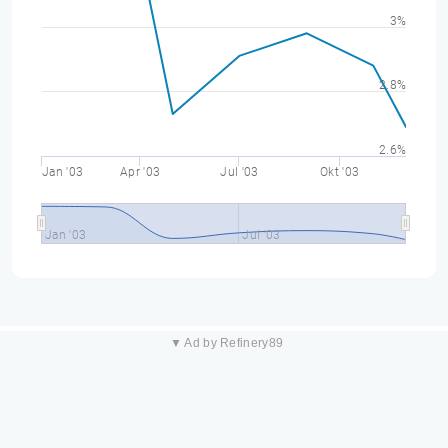
3%
2.8%
2.6%
Jan '03
Apr '03
Jul '03
Okt '03
Jan '03
Jul '03
▼ Ad by Refinery89