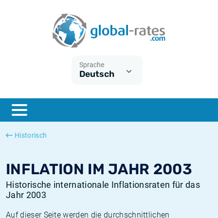
Euribor
Was ist die VPI-Inflation?
Historische Euribor-Sätze
Inflationsrechner
Term SOFR
Was ist die HVPI-Inflation?
Historische ESTER-Sätze
Sprache
Deutsch
Zentralbanken
Amerikanische inflation
Historische SARON-Sätze
ESTER
Deutsche inflation
Historische SOFR-Sätze
SONIA
Europäische inflation
Historische SONIA-Sätze
Historisch
SOFR
Schweizerische inflation
Historische Inflationsraten
INFLATION IM JAHR 2003
Historische internationale Inflationsraten für das
Jahr 2003
Auf dieser Seite werden die durchschnittlichen