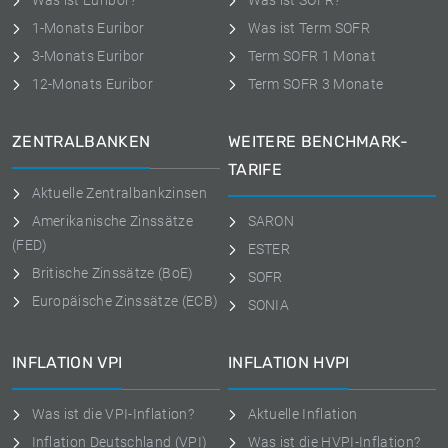
Was ist Euribor?
Was ist SOFR?
1-Monats Euribor
Was ist Term SOFR
3-Monats Euribor
Term SOFR 1 Monat
12-Monats Euribor
Term SOFR 3 Monate
ZENTRALBANKEN
WEITERE BENCHMARK-
TARIFE
Aktuelle Zentralbankzinsen
Amerikanische Zinssätze
SARON
(FED)
ESTER
Britische Zinssätze (BoE)
SOFR
Europäische Zinssätze (ECB)
SONIA
INFLATION VPI
INFLATION HVPI
Was ist die VPI-Inflation?
Aktuelle Inflation
Inflation Deutschland (VPI)
Was ist die HVPI-Inflation?