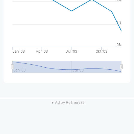
1%
0%
Jan '03
Apr '03
Jul '03
Okt '03
Jan '03
Jul '03
▼ Ad by Refinery89