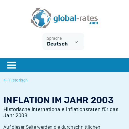
Euribor
Was ist die VPI-Inflation?
Historische Euribor-Sätze
Inflationsrechner
Term SOFR
Was ist die HVPI-Inflation?
Historische ESTER-Sätze
Sprache
Deutsch
Zentralbanken
Amerikanische inflation
Historische SARON-Sätze
ESTER
Deutsche inflation
Historische SOFR-Sätze
SONIA
Europäische inflation
Historische SONIA-Sätze
Historisch
SOFR
Schweizerische inflation
Historische Inflationsraten
INFLATION IM JAHR 2003
Historische internationale Inflationsraten für das
Jahr 2003
Auf dieser Seite werden die durchschnittlichen