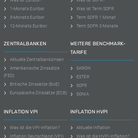
Was ist Euribor?
Was ist SOFR?
1-Monats Euribor
Was ist Term SOFR
3-Monats Euribor
Term SOFR 1 Monat
12-Monats Euribor
Term SOFR 3 Monate
ZENTRALBANKEN
WEITERE BENCHMARK-
TARIFE
Aktuelle Zentralbankzinsen
Amerikanische Zinssätze
SARON
(FED)
ESTER
Britische Zinssätze (BoE)
SOFR
Europäische Zinssätze (ECB)
SONIA
INFLATION VPI
INFLATION HVPI
Was ist die VPI-Inflation?
Aktuelle Inflation
Inflation Deutschland (VPI)
Was ist die HVPI-Inflation?