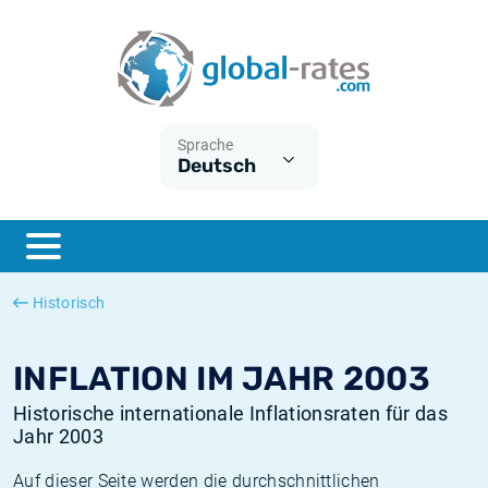
Euribor
Was ist die VPI-Inflation?
Historische Euribor-Sätze
Inflationsrechner
Term SOFR
Was ist die HVPI-Inflation?
Historische ESTER-Sätze
Sprache
Deutsch
Zentralbanken
Amerikanische inflation
Historische SARON-Sätze
ESTER
Deutsche inflation
Historische SOFR-Sätze
SONIA
Europäische inflation
Historische SONIA-Sätze
Historisch
SOFR
Schweizerische inflation
Historische Inflationsraten
INFLATION IM JAHR 2003
Historische internationale Inflationsraten für das
Jahr 2003
Auf dieser Seite werden die durchschnittlichen