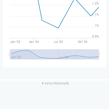
1.2%
1.1%
1%
0.9%
Jan '03
Apr '03
Jul '03
Okt '03
Jan '03
Jul '03
▼ Ad by Refinery89