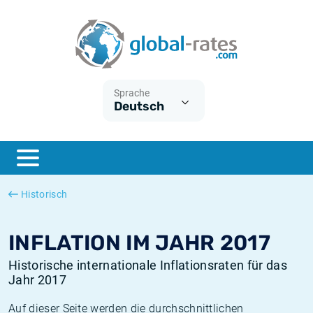
Euribor
Was ist die VPI-Inflation?
Historische Euribor-Sätze
Inflationsrechner
Term SOFR
Was ist die HVPI-Inflation?
Historische ESTER-Sätze
Sprache
Deutsch
Zentralbanken
Amerikanische inflation
Historische SARON-Sätze
ESTER
Deutsche inflation
Historische SOFR-Sätze
SONIA
Europäische inflation
Historische SONIA-Sätze
Historisch
SOFR
Schweizerische inflation
Historische Inflationsraten
INFLATION IM JAHR 2017
Historische internationale Inflationsraten für das
Jahr 2017
Auf dieser Seite werden die durchschnittlichen