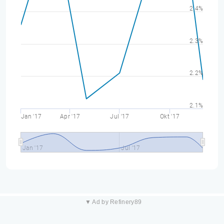
2.4%
2.3%
2.2%
2.1%
Jan '17
Apr '17
Jul '17
Okt '17
Jan '17
Jul '17
▼ Ad by Refinery89