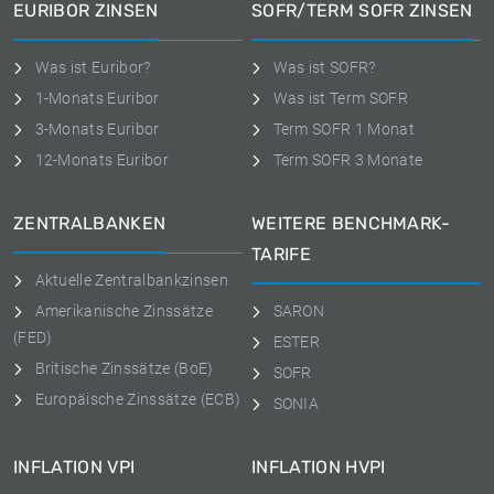
EURIBOR ZINSEN
SOFR/TERM SOFR ZINSEN
Was ist Euribor?
Was ist SOFR?
1-Monats Euribor
Was ist Term SOFR
3-Monats Euribor
Term SOFR 1 Monat
12-Monats Euribor
Term SOFR 3 Monate
ZENTRALBANKEN
WEITERE BENCHMARK-
TARIFE
Aktuelle Zentralbankzinsen
Amerikanische Zinssätze
SARON
(FED)
ESTER
Britische Zinssätze (BoE)
SOFR
Europäische Zinssätze (ECB)
SONIA
INFLATION VPI
INFLATION HVPI