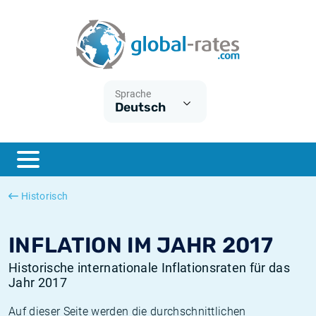
Euribor
Was ist die VPI-Inflation?
Historische Euribor-Sätze
Inflationsrechner
Term SOFR
Was ist die HVPI-Inflation?
Historische ESTER-Sätze
Sprache
Deutsch
Zentralbanken
Amerikanische inflation
Historische SARON-Sätze
ESTER
Deutsche inflation
Historische SOFR-Sätze
SONIA
Europäische inflation
Historische SONIA-Sätze
Historisch
SOFR
Schweizerische inflation
Historische Inflationsraten
INFLATION IM JAHR 2017
Historische internationale Inflationsraten für das
Jahr 2017
Auf dieser Seite werden die durchschnittlichen