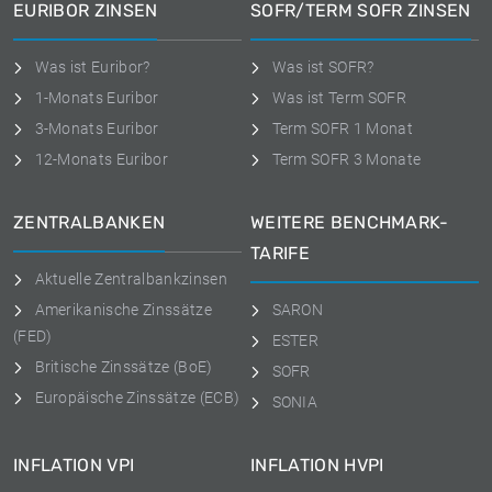
EURIBOR ZINSEN
SOFR/TERM SOFR ZINSEN
Was ist Euribor?
Was ist SOFR?
1-Monats Euribor
Was ist Term SOFR
3-Monats Euribor
Term SOFR 1 Monat
12-Monats Euribor
Term SOFR 3 Monate
ZENTRALBANKEN
WEITERE BENCHMARK-
TARIFE
Aktuelle Zentralbankzinsen
Amerikanische Zinssätze
SARON
(FED)
ESTER
Britische Zinssätze (BoE)
SOFR
Europäische Zinssätze (ECB)
SONIA
INFLATION VPI
INFLATION HVPI