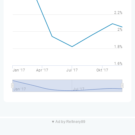
2.2%
2%
1.8%
1.6%
Jan '17
Apr '17
Jul '17
Okt '17
Jan '17
Jul '17
▼ Ad by Refinery89