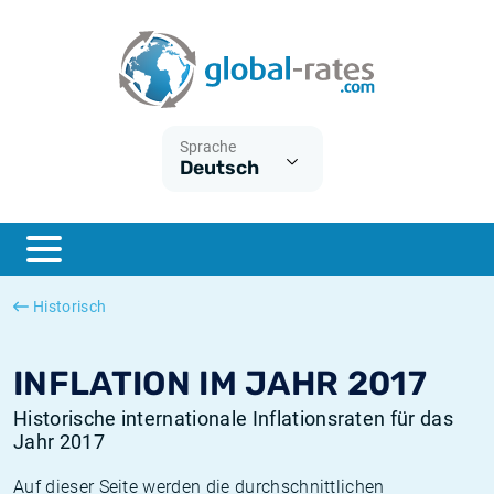
Euribor
Was ist die VPI-Inflation?
Historische Euribor-Sätze
Inflationsrechner
Term SOFR
Was ist die HVPI-Inflation?
Historische ESTER-Sätze
Sprache
Deutsch
Zentralbanken
Amerikanische inflation
Historische SARON-Sätze
ESTER
Deutsche inflation
Historische SOFR-Sätze
SONIA
Europäische inflation
Historische SONIA-Sätze
Historisch
SOFR
Schweizerische inflation
Historische Inflationsraten
INFLATION IM JAHR 2017
Historische internationale Inflationsraten für das
Jahr 2017
Auf dieser Seite werden die durchschnittlichen