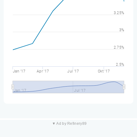
3.25%
3%
2.75%
2.5%
Jan '17
Apr '17
Jul '17
Okt '17
Jan '17
Jul '17
▼ Ad by Refinery89