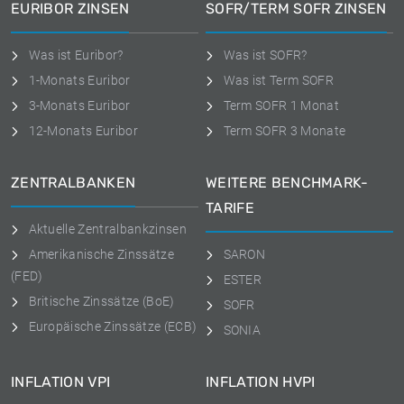
EURIBOR ZINSEN
SOFR/TERM SOFR ZINSEN
Was ist Euribor?
Was ist SOFR?
1-Monats Euribor
Was ist Term SOFR
3-Monats Euribor
Term SOFR 1 Monat
12-Monats Euribor
Term SOFR 3 Monate
ZENTRALBANKEN
WEITERE BENCHMARK-
TARIFE
Aktuelle Zentralbankzinsen
Amerikanische Zinssätze
SARON
(FED)
ESTER
Britische Zinssätze (BoE)
SOFR
Europäische Zinssätze (ECB)
SONIA
INFLATION VPI
INFLATION HVPI