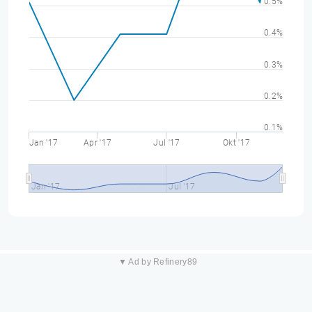
0.5%
0.4%
0.3%
0.2%
0.1%
Jan '17
Apr '17
Jul '17
Okt '17
Jan '17
Jul '17
▼ Ad by Refinery89