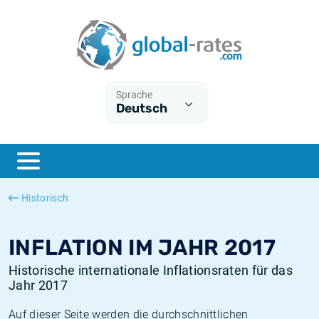
Euribor
Was ist die VPI-Inflation?
Historische Euribor-Sätze
Inflationsrechner
Term SOFR
Was ist die HVPI-Inflation?
Historische ESTER-Sätze
Sprache
Deutsch
Zentralbanken
Amerikanische inflation
Historische SARON-Sätze
ESTER
Deutsche inflation
Historische SOFR-Sätze
SONIA
Europäische inflation
Historische SONIA-Sätze
Historisch
SOFR
Schweizerische inflation
Historische Inflationsraten
INFLATION IM JAHR 2017
Historische internationale Inflationsraten für das
Jahr 2017
Auf dieser Seite werden die durchschnittlichen