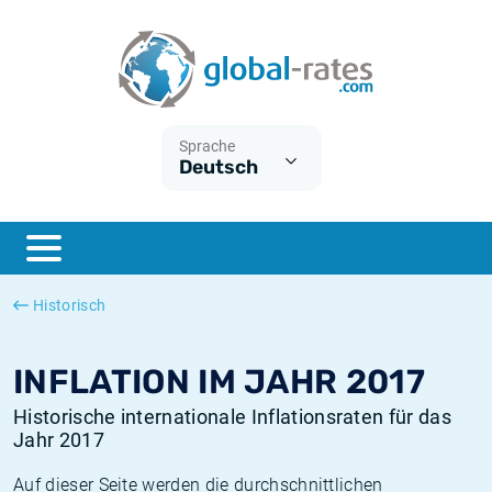
Euribor
Was ist die VPI-Inflation?
Historische Euribor-Sätze
Inflationsrechner
Term SOFR
Was ist die HVPI-Inflation?
Historische ESTER-Sätze
Sprache
Deutsch
Zentralbanken
Amerikanische inflation
Historische SARON-Sätze
ESTER
Deutsche inflation
Historische SOFR-Sätze
SONIA
Europäische inflation
Historische SONIA-Sätze
Historisch
SOFR
Schweizerische inflation
Historische Inflationsraten
INFLATION IM JAHR 2017
Historische internationale Inflationsraten für das
Jahr 2017
Auf dieser Seite werden die durchschnittlichen