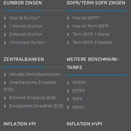
EURIBOR ZINSEN
SOFR/TERM SOFR ZINSEN
Was ist Euribor?
Was ist SOFR?
1-Monats Euribor
Was ist Term SOFR
3-Monats Euribor
Term SOFR 1 Monat
12-Monats Euribor
Term SOFR 3 Monate
ZENTRALBANKEN
WEITERE BENCHMARK-
TARIFE
Aktuelle Zentralbankzinsen
Amerikanische Zinssätze
SARON
(FED)
ESTER
Britische Zinssätze (BoE)
SOFR
Europäische Zinssätze (ECB)
SONIA
INFLATION VPI
INFLATION HVPI