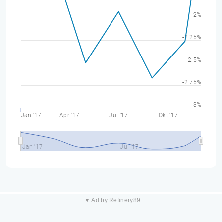
-2%
-2.25%
-2.5%
-2.75%
-3%
Jan '17
Apr '17
Jul '17
Okt '17
Jan '17
Jul '17
▼ Ad by Refinery89