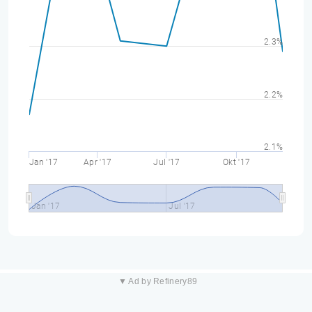
2.3%
2.2%
2.1%
Jan '17
Apr '17
Jul '17
Okt '17
Jan '17
Jul '17
▼ Ad by Refinery89