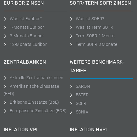
EURIBOR ZINSEN
SOFR/TERM SOFR ZINSEN
Was ist Euribor?
Was ist SOFR?
1-Monats Euribor
Was ist Term SOFR
3-Monats Euribor
Term SOFR 1 Monat
12-Monats Euribor
Term SOFR 3 Monate
ZENTRALBANKEN
WEITERE BENCHMARK-
TARIFE
Aktuelle Zentralbankzinsen
Amerikanische Zinssätze
SARON
(FED)
ESTER
Britische Zinssätze (BoE)
SOFR
Europäische Zinssätze (ECB)
SONIA
INFLATION VPI
INFLATION HVPI