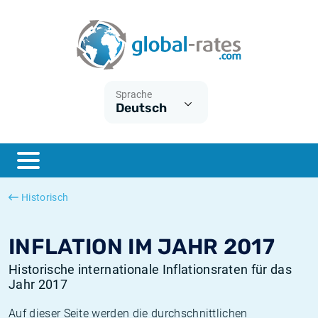
Euribor
Was ist die VPI-Inflation?
Historische Euribor-Sätze
Inflationsrechner
Term SOFR
Was ist die HVPI-Inflation?
Historische ESTER-Sätze
Sprache
Deutsch
Zentralbanken
Amerikanische inflation
Historische SARON-Sätze
ESTER
Deutsche inflation
Historische SOFR-Sätze
SONIA
Europäische inflation
Historische SONIA-Sätze
Historisch
SOFR
Schweizerische inflation
Historische Inflationsraten
INFLATION IM JAHR 2017
Historische internationale Inflationsraten für das
Jahr 2017
Auf dieser Seite werden die durchschnittlichen