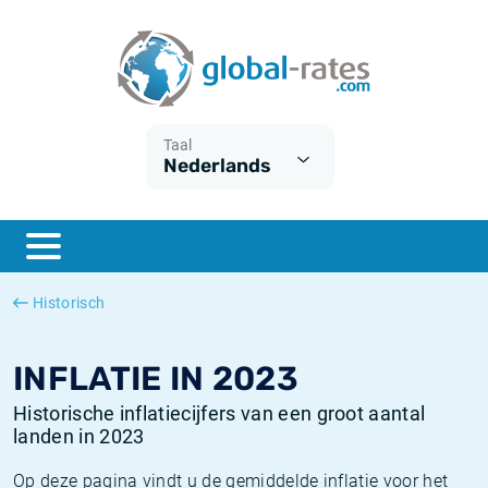
Euribor
Wat is CPI inflatie?
Euribor historie
Inflatiecalculator
Term SOFR
Wat is HICP inflatie?
ESTER historie
Taal
Nederlands
Centrale Banken
Belgische inflatie - CPI
SARON historie
ESTER
Nederlandse inflatie - CPI
SOFR historie
SONIA
Amerikaanse inflatie - CPI
TONAR historie
Historisch
SOFR
Europese inflatie - HICP
Historische inflatie
INFLATIE IN 2023
Historische inflatiecijfers van een groot aantal
landen in 2023
Op deze pagina vindt u de gemiddelde inflatie voor het