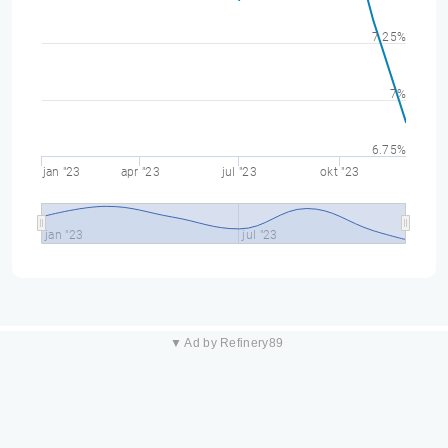
7.25%
7%
6.75%
jan "23
apr "23
jul "23
okt "23
jan "23
jul "23
▼ Ad by Refinery89