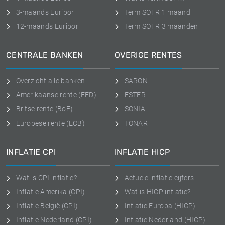
3-maands Euribor
Term SOFR 1 maand
12-maands Euribor
Term SOFR 3 maanden
CENTRALE BANKEN
OVERIGE RENTES
Overzicht alle banken
SARON
Amerikaanse rente (FED)
ESTER
Britse rente (BoE)
SONIA
Europese rente (ECB)
TONAR
INFLATIE CPI
INFLATIE HICP
Wat is CPI inflatie?
Actuele inflatie cijfers
Inflatie Amerika (CPI)
Wat is HICP inflatie?
Inflatie België (CPI)
Inflatie Europa (HICP)
Inflatie Nederland (CPI)
Inflatie Nederland (HICP)