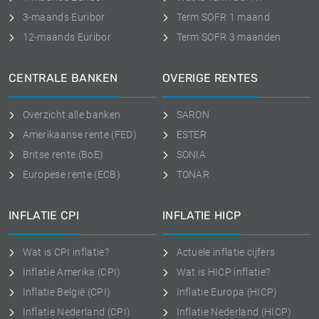
3-maands Euribor
Term SOFR 1 maand
12-maands Euribor
Term SOFR 3 maanden
CENTRALE BANKEN
OVERIGE RENTES
Overzicht alle banken
SARON
Amerikaanse rente (FED)
ESTER
Britse rente (BoE)
SONIA
Europese rente (ECB)
TONAR
INFLATIE CPI
INFLATIE HICP
Wat is CPI inflatie?
Actuele inflatie cijfers
Inflatie Amerika (CPI)
Wat is HICP inflatie?
Inflatie België (CPI)
Inflatie Europa (HICP)
Inflatie Nederland (CPI)
Inflatie Nederland (HICP)