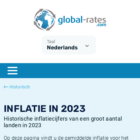
Euribor
Wat is CPI inflatie?
Euribor historie
Inflatiecalculator
Term SOFR
Wat is HICP inflatie?
ESTER historie
Taal
Nederlands
Centrale Banken
Belgische inflatie - CPI
SARON historie
ESTER
Nederlandse inflatie - CPI
SOFR historie
SONIA
Amerikaanse inflatie - CPI
TONAR historie
Historisch
SOFR
Europese inflatie - HICP
Historische inflatie
INFLATIE IN 2023
Historische inflatiecijfers van een groot aantal
landen in 2023
Op deze pagina vindt u de gemiddelde inflatie voor het