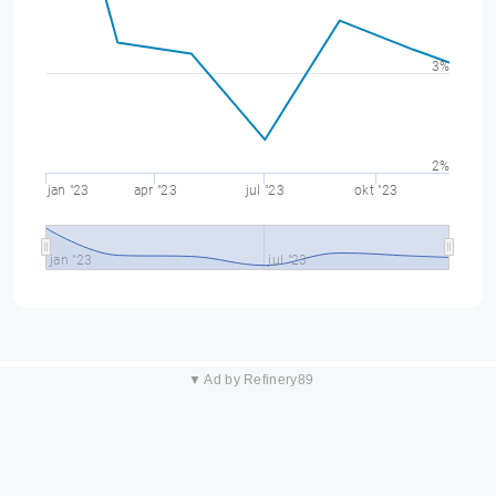
3%
2%
jan "23
apr "23
jul "23
okt "23
jan "23
jul "23
▼ Ad by Refinery89