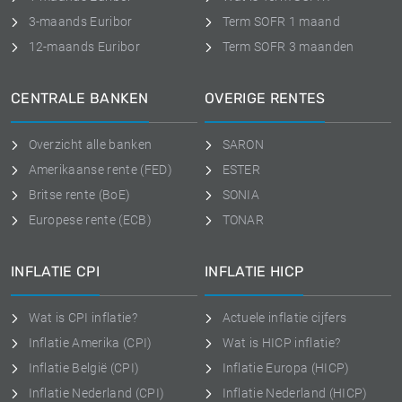
3-maands Euribor
Term SOFR 1 maand
12-maands Euribor
Term SOFR 3 maanden
CENTRALE BANKEN
OVERIGE RENTES
Overzicht alle banken
SARON
Amerikaanse rente (FED)
ESTER
Britse rente (BoE)
SONIA
Europese rente (ECB)
TONAR
INFLATIE CPI
INFLATIE HICP
Wat is CPI inflatie?
Actuele inflatie cijfers
Inflatie Amerika (CPI)
Wat is HICP inflatie?
Inflatie België (CPI)
Inflatie Europa (HICP)
Inflatie Nederland (CPI)
Inflatie Nederland (HICP)