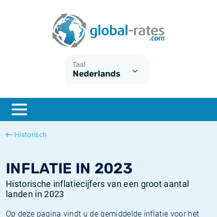
Euribor
Wat is CPI inflatie?
Euribor historie
Inflatiecalculator
Term SOFR
Wat is HICP inflatie?
ESTER historie
Taal
Nederlands
Centrale Banken
Belgische inflatie - CPI
SARON historie
ESTER
Nederlandse inflatie - CPI
SOFR historie
SONIA
Amerikaanse inflatie - CPI
TONAR historie
Historisch
SOFR
Europese inflatie - HICP
Historische inflatie
INFLATIE IN 2023
Historische inflatiecijfers van een groot aantal
landen in 2023
Op deze pagina vindt u de gemiddelde inflatie voor het