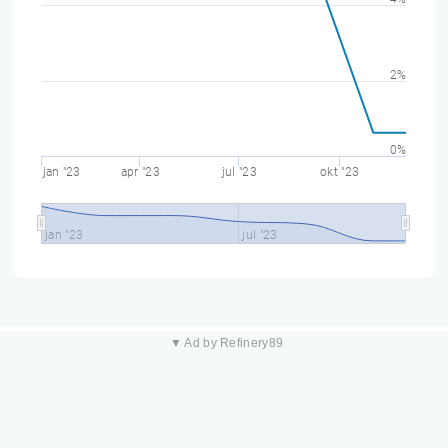
2%
0%
jan "23
apr "23
jul "23
okt "23
jan "23
jul "23
▼ Ad by Refinery89