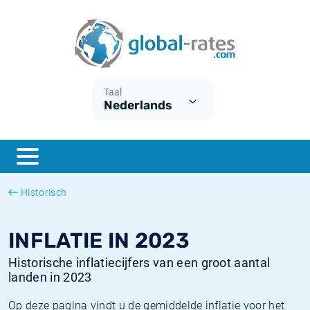
Euribor
Wat is CPI inflatie?
Euribor historie
Inflatiecalculator
Term SOFR
Wat is HICP inflatie?
ESTER historie
Taal
Nederlands
Centrale Banken
Belgische inflatie - CPI
SARON historie
ESTER
Nederlandse inflatie - CPI
SOFR historie
SONIA
Amerikaanse inflatie - CPI
TONAR historie
Historisch
SOFR
Europese inflatie - HICP
Historische inflatie
INFLATIE IN 2023
Historische inflatiecijfers van een groot aantal
landen in 2023
Op deze pagina vindt u de gemiddelde inflatie voor het