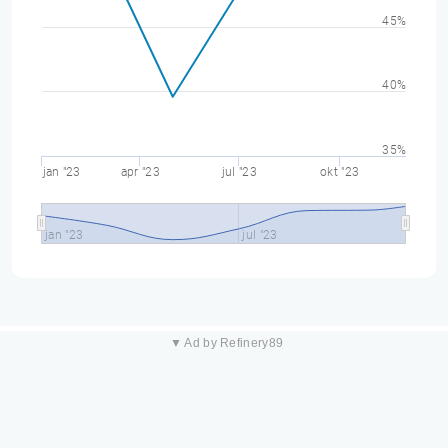
45%
40%
35%
jan "23
apr "23
jul "23
okt "23
jan "23
jul "23
▼ Ad by Refinery89