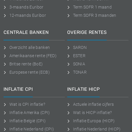
3-maands Euribor
Term SOFR 1 maand
12-maands Euribor
Term SOFR 3 maanden
CENTRALE BANKEN
OVERIGE RENTES
Overzicht alle banken
SARON
Amerikaanse rente (FED)
ESTER
Britse rente (BoE)
SONIA
Europese rente (ECB)
TONAR
INFLATIE CPI
INFLATIE HICP
Wat is CPI inflatie?
Actuele inflatie cijfers
Inflatie Amerika (CPI)
Wat is HICP inflatie?
Inflatie België (CPI)
Inflatie Europa (HICP)
Inflatie Nederland (CPI)
Inflatie Nederland (HICP)