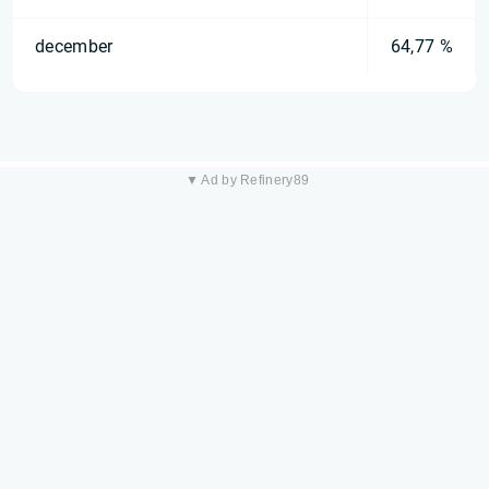
december
64,77 %
▼ Ad by Refinery89