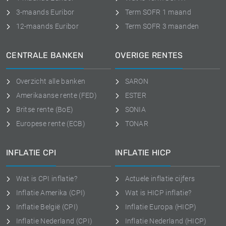
3-maands Euribor
Term SOFR 1 maand
12-maands Euribor
Term SOFR 3 maanden
CENTRALE BANKEN
OVERIGE RENTES
Overzicht alle banken
SARON
Amerikaanse rente (FED)
ESTER
Britse rente (BoE)
SONIA
Europese rente (ECB)
TONAR
INFLATIE CPI
INFLATIE HICP
Wat is CPI inflatie?
Actuele inflatie cijfers
Inflatie Amerika (CPI)
Wat is HICP inflatie?
Inflatie België (CPI)
Inflatie Europa (HICP)
Inflatie Nederland (CPI)
Inflatie Nederland (HICP)