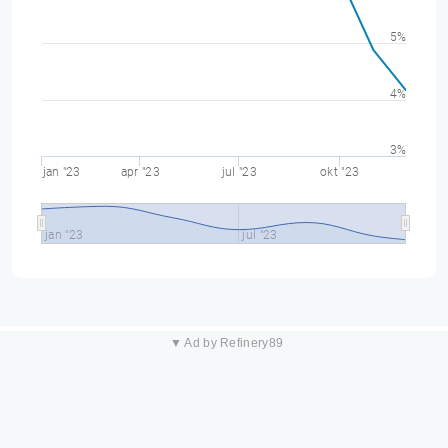
5%
4%
3%
jan "23
apr "23
jul "23
okt "23
jan "23
jul "23
▼ Ad by Refinery89