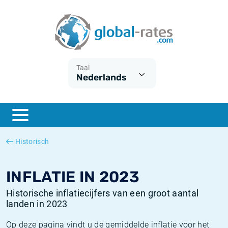
Euribor
Wat is CPI inflatie?
Euribor historie
Inflatiecalculator
Term SOFR
Wat is HICP inflatie?
ESTER historie
Taal
Nederlands
Centrale Banken
Belgische inflatie - CPI
SARON historie
ESTER
Nederlandse inflatie - CPI
SOFR historie
SONIA
Amerikaanse inflatie - CPI
TONAR historie
Historisch
SOFR
Europese inflatie - HICP
Historische inflatie
INFLATIE IN 2023
Historische inflatiecijfers van een groot aantal
landen in 2023
Op deze pagina vindt u de gemiddelde inflatie voor het