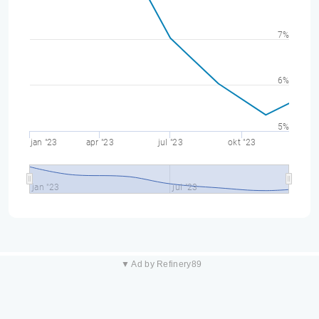
7%
6%
5%
jan "23
apr "23
jul "23
okt "23
jan "23
jul "23
▼ Ad by Refinery89