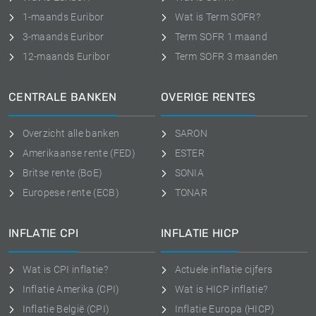
1-maands Euribor
Wat is Term SOFR?
3-maands Euribor
Term SOFR 1 maand
12-maands Euribor
Term SOFR 3 maanden
CENTRALE BANKEN
OVERIGE RENTES
Overzicht alle banken
SARON
Amerikaanse rente (FED)
ESTER
Britse rente (BoE)
SONIA
Europese rente (ECB)
TONAR
INFLATIE CPI
INFLATIE HICP
Wat is CPI inflatie?
Actuele inflatie cijfers
Inflatie Amerika (CPI)
Wat is HICP inflatie?
Inflatie België (CPI)
Inflatie Europa (HICP)