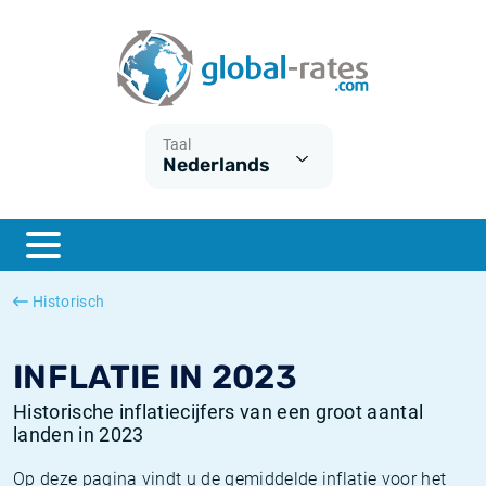
Euribor
Wat is CPI inflatie?
Euribor historie
Inflatiecalculator
Term SOFR
Wat is HICP inflatie?
ESTER historie
Taal
Nederlands
Centrale Banken
Belgische inflatie - CPI
SARON historie
ESTER
Nederlandse inflatie - CPI
SOFR historie
SONIA
Amerikaanse inflatie - CPI
TONAR historie
Historisch
SOFR
Europese inflatie - HICP
Historische inflatie
INFLATIE IN 2023
Historische inflatiecijfers van een groot aantal
landen in 2023
Op deze pagina vindt u de gemiddelde inflatie voor het