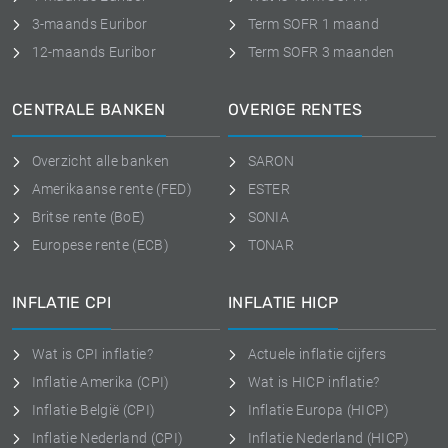
3-maands Euribor
Term SOFR 1 maand
12-maands Euribor
Term SOFR 3 maanden
CENTRALE BANKEN
OVERIGE RENTES
Overzicht alle banken
SARON
Amerikaanse rente (FED)
ESTER
Britse rente (BoE)
SONIA
Europese rente (ECB)
TONAR
INFLATIE CPI
INFLATIE HICP
Wat is CPI inflatie?
Actuele inflatie cijfers
Inflatie Amerika (CPI)
Wat is HICP inflatie?
Inflatie België (CPI)
Inflatie Europa (HICP)
Inflatie Nederland (CPI)
Inflatie Nederland (HICP)