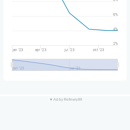
6%
4%
2%
jan "23
apr "23
jul "23
okt "23
jan "23
jul "23
▼ Ad by Refinery89