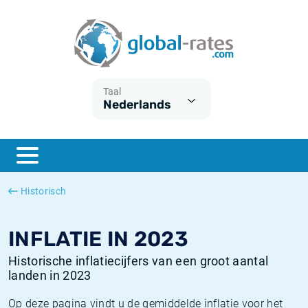
Euribor
Wat is CPI inflatie?
Euribor historie
Inflatiecalculator
Term SOFR
Wat is HICP inflatie?
ESTER historie
Taal
Nederlands
Centrale Banken
Belgische inflatie - CPI
SARON historie
ESTER
Nederlandse inflatie - CPI
SOFR historie
SONIA
Amerikaanse inflatie - CPI
TONAR historie
Historisch
SOFR
Europese inflatie - HICP
Historische inflatie
INFLATIE IN 2023
Historische inflatiecijfers van een groot aantal
landen in 2023
Op deze pagina vindt u de gemiddelde inflatie voor het