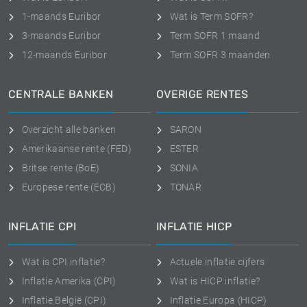
1-maands Euribor
Wat is Term SOFR?
3-maands Euribor
Term SOFR 1 maand
12-maands Euribor
Term SOFR 3 maanden
CENTRALE BANKEN
OVERIGE RENTES
Overzicht alle banken
SARON
Amerikaanse rente (FED)
ESTER
Britse rente (BoE)
SONIA
Europese rente (ECB)
TONAR
INFLATIE CPI
INFLATIE HICP
Wat is CPI inflatie?
Actuele inflatie cijfers
Inflatie Amerika (CPI)
Wat is HICP inflatie?
Inflatie België (CPI)
Inflatie Europa (HICP)