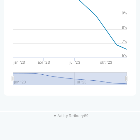
9%
8%
7%
6%
jan "23
apr "23
jul "23
okt "23
jan "23
jul "23
▼ Ad by Refinery89