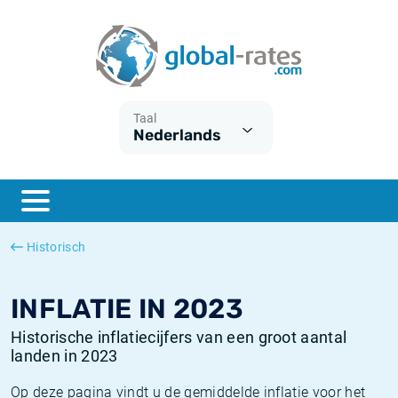
Euribor
Wat is CPI inflatie?
Euribor historie
Inflatiecalculator
Term SOFR
Wat is HICP inflatie?
ESTER historie
Taal
Nederlands
Centrale Banken
Belgische inflatie - CPI
SARON historie
ESTER
Nederlandse inflatie - CPI
SOFR historie
SONIA
Amerikaanse inflatie - CPI
TONAR historie
Historisch
SOFR
Europese inflatie - HICP
Historische inflatie
INFLATIE IN 2023
Historische inflatiecijfers van een groot aantal
landen in 2023
Op deze pagina vindt u de gemiddelde inflatie voor het