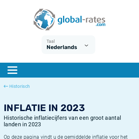
Euribor
Wat is CPI inflatie?
Euribor historie
Inflatiecalculator
Term SOFR
Wat is HICP inflatie?
ESTER historie
Taal
Nederlands
Centrale Banken
Belgische inflatie - CPI
SARON historie
ESTER
Nederlandse inflatie - CPI
SOFR historie
SONIA
Amerikaanse inflatie - CPI
TONAR historie
Historisch
SOFR
Europese inflatie - HICP
Historische inflatie
INFLATIE IN 2023
Historische inflatiecijfers van een groot aantal
landen in 2023
Op deze pagina vindt u de gemiddelde inflatie voor het