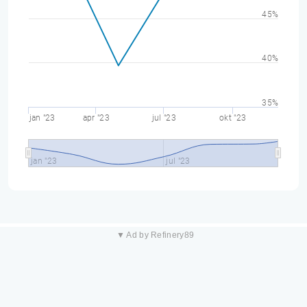
45%
40%
35%
jan "23
apr "23
jul "23
okt "23
jan "23
jul "23
▼ Ad by Refinery89