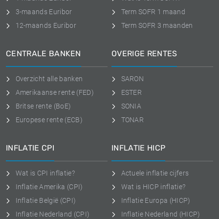
3-maands Euribor
Term SOFR 1 maand
12-maands Euribor
Term SOFR 3 maanden
CENTRALE BANKEN
OVERIGE RENTES
Overzicht alle banken
SARON
Amerikaanse rente (FED)
ESTER
Britse rente (BoE)
SONIA
Europese rente (ECB)
TONAR
INFLATIE CPI
INFLATIE HICP
Wat is CPI inflatie?
Actuele inflatie cijfers
Inflatie Amerika (CPI)
Wat is HICP inflatie?
Inflatie België (CPI)
Inflatie Europa (HICP)
Inflatie Nederland (CPI)
Inflatie Nederland (HICP)