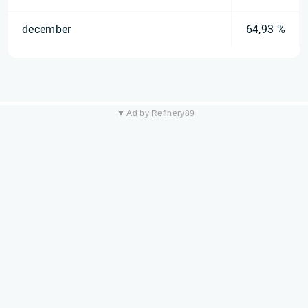
december
64,93 %
▼ Ad by Refinery89