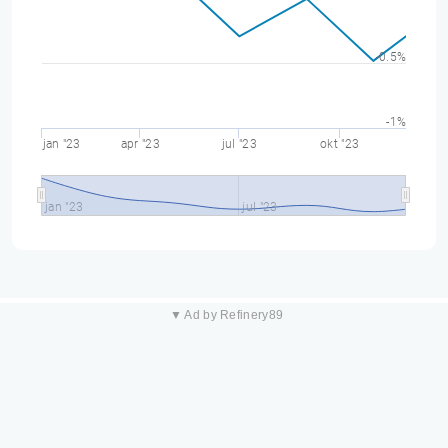
-0.5%
-1%
jan "23
apr "23
jul "23
okt "23
jan "23
jul "23
▼ Ad by Refinery89