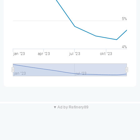
5%
4%
jan "23
apr "23
jul "23
okt "23
jan "23
jul "23
▼ Ad by Refinery89