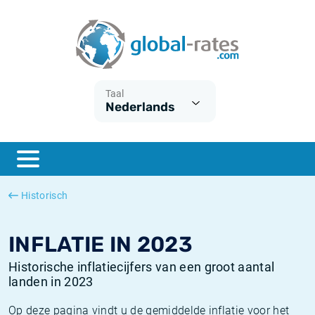
Euribor
Wat is CPI inflatie?
Euribor historie
Inflatiecalculator
Term SOFR
Wat is HICP inflatie?
ESTER historie
Taal
Nederlands
Centrale Banken
Belgische inflatie - CPI
SARON historie
ESTER
Nederlandse inflatie - CPI
SOFR historie
SONIA
Amerikaanse inflatie - CPI
TONAR historie
Historisch
SOFR
Europese inflatie - HICP
Historische inflatie
INFLATIE IN 2023
Historische inflatiecijfers van een groot aantal
landen in 2023
Op deze pagina vindt u de gemiddelde inflatie voor het