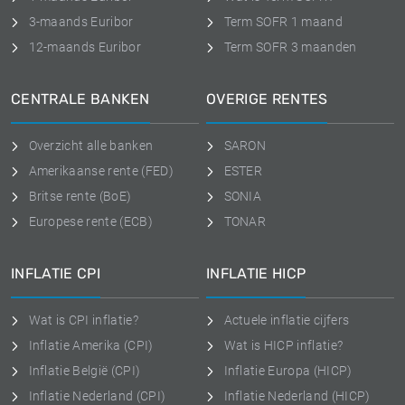
3-maands Euribor
Term SOFR 1 maand
12-maands Euribor
Term SOFR 3 maanden
CENTRALE BANKEN
OVERIGE RENTES
Overzicht alle banken
SARON
Amerikaanse rente (FED)
ESTER
Britse rente (BoE)
SONIA
Europese rente (ECB)
TONAR
INFLATIE CPI
INFLATIE HICP
Wat is CPI inflatie?
Actuele inflatie cijfers
Inflatie Amerika (CPI)
Wat is HICP inflatie?
Inflatie België (CPI)
Inflatie Europa (HICP)
Inflatie Nederland (CPI)
Inflatie Nederland (HICP)