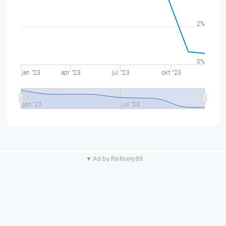
2%
0%
jan "23
apr "23
jul "23
okt "23
jan "23
jul "23
▼ Ad by Refinery89