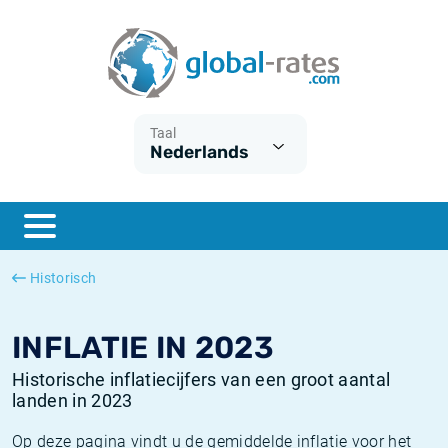
Euribor
Wat is CPI inflatie?
Euribor historie
Inflatiecalculator
Term SOFR
Wat is HICP inflatie?
ESTER historie
Taal
Nederlands
Centrale Banken
Belgische inflatie - CPI
SARON historie
ESTER
Nederlandse inflatie - CPI
SOFR historie
SONIA
Amerikaanse inflatie - CPI
TONAR historie
Historisch
SOFR
Europese inflatie - HICP
Historische inflatie
INFLATIE IN 2023
Historische inflatiecijfers van een groot aantal
landen in 2023
Op deze pagina vindt u de gemiddelde inflatie voor het