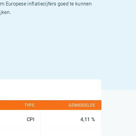
m Europese inflatiecijfers goed te kunnen
jken.
TYPE
GEMIDDELDE
CPI
4,11 %