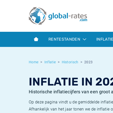
Euribor
Wat is CPI inflatie?
Euribor historie
Inflatiecalculator
Term SOFR
Wat is HICP inflatie?
ESTER historie
RENTESTANDEN
INFLATI
Centrale Banken
Belgische inflatie - CPI
SARON historie
ESTER
Nederlandse inflatie - CPI
SOFR historie
Home
Inflatie
Historisch
2023
SONIA
Amerikaanse inflatie - CPI
TONAR historie
INFLATIE IN 20
SOFR
Europese inflatie - HICP
Historische inflatie
Historische inflatiecijfers van een groot
Op deze pagina vindt u de gemiddelde inflatie
Afhankelijk van het jaar tonen we de inflati