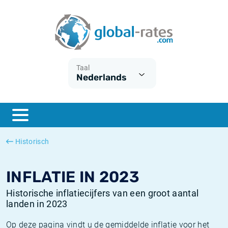
Euribor
Wat is CPI inflatie?
Euribor historie
Inflatiecalculator
Term SOFR
Wat is HICP inflatie?
ESTER historie
Taal
Nederlands
Centrale Banken
Belgische inflatie - CPI
SARON historie
ESTER
Nederlandse inflatie - CPI
SOFR historie
SONIA
Amerikaanse inflatie - CPI
TONAR historie
Historisch
SOFR
Europese inflatie - HICP
Historische inflatie
INFLATIE IN 2023
Historische inflatiecijfers van een groot aantal
landen in 2023
Op deze pagina vindt u de gemiddelde inflatie voor het