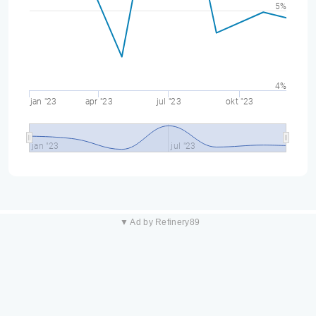
5%
4%
jan "23
apr "23
jul "23
okt "23
jan "23
jul "23
▼ Ad by Refinery89