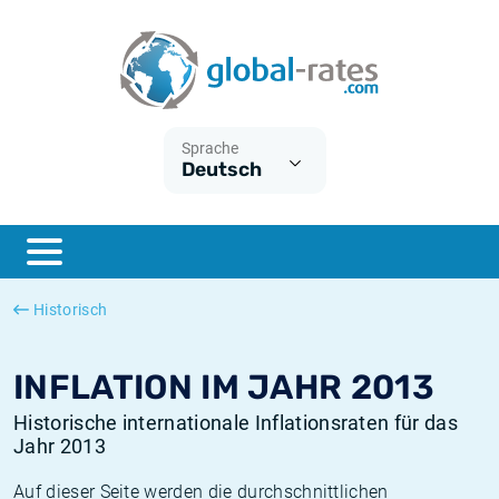
Euribor
Was ist die VPI-Inflation?
Historische Euribor-Sätze
Inflationsrechner
Term SOFR
Was ist die HVPI-Inflation?
Historische ESTER-Sätze
Sprache
Deutsch
Zentralbanken
Amerikanische inflation
Historische SARON-Sätze
ESTER
Deutsche inflation
Historische SOFR-Sätze
SONIA
Europäische inflation
Historische SONIA-Sätze
Historisch
SOFR
Schweizerische inflation
Historische Inflationsraten
INFLATION IM JAHR 2013
Historische internationale Inflationsraten für das
Jahr 2013
Auf dieser Seite werden die durchschnittlichen