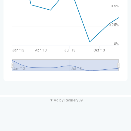
0.5%
0.25%
0%
Jan '13
Apr '13
Jul '13
Okt '13
Jan '13
Jul '13
▼ Ad by Refinery89