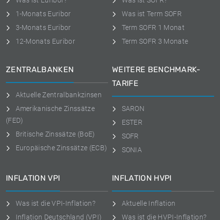
Was ist Euribor?
Was ist SOFR?
1-Monats Euribor
Was ist Term SOFR
3-Monats Euribor
Term SOFR 1 Monat
12-Monats Euribor
Term SOFR 3 Monate
ZENTRALBANKEN
WEITERE BENCHMARK-
TARIFE
Aktuelle Zentralbankzinsen
Amerikanische Zinssätze
SARON
(FED)
ESTER
Britische Zinssätze (BoE)
SOFR
Europäische Zinssätze (ECB)
SONIA
INFLATION VPI
INFLATION HVPI
Was ist die VPI-Inflation?
Aktuelle Inflation
Inflation Deutschland (VPI)
Was ist die HVPI-Inflation?