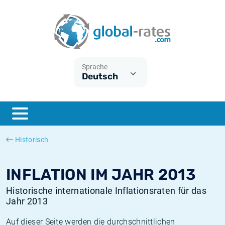
Euribor
Was ist die VPI-Inflation?
Historische Euribor-Sätze
Inflationsrechner
Term SOFR
Was ist die HVPI-Inflation?
Historische ESTER-Sätze
Sprache
Deutsch
Zentralbanken
Amerikanische inflation
Historische SARON-Sätze
ESTER
Deutsche inflation
Historische SOFR-Sätze
SONIA
Europäische inflation
Historische SONIA-Sätze
Historisch
SOFR
Schweizerische inflation
Historische Inflationsraten
INFLATION IM JAHR 2013
Historische internationale Inflationsraten für das
Jahr 2013
Auf dieser Seite werden die durchschnittlichen