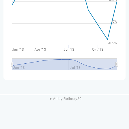
0%
-0.2%
Jan '13
Apr '13
Jul '13
Okt '13
Jan '13
Jul '13
▼ Ad by Refinery89