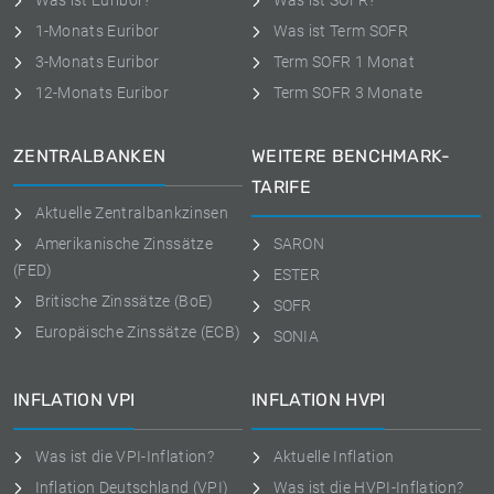
Was ist Euribor?
Was ist SOFR?
1-Monats Euribor
Was ist Term SOFR
3-Monats Euribor
Term SOFR 1 Monat
12-Monats Euribor
Term SOFR 3 Monate
ZENTRALBANKEN
WEITERE BENCHMARK-
TARIFE
Aktuelle Zentralbankzinsen
Amerikanische Zinssätze
SARON
(FED)
ESTER
Britische Zinssätze (BoE)
SOFR
Europäische Zinssätze (ECB)
SONIA
INFLATION VPI
INFLATION HVPI
Was ist die VPI-Inflation?
Aktuelle Inflation
Inflation Deutschland (VPI)
Was ist die HVPI-Inflation?