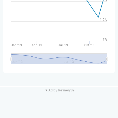
1.2%
1%
Jan '13
Apr '13
Jul '13
Okt '13
Jan '13
Jul '13
▼ Ad by Refinery89