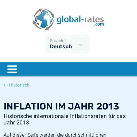
Euribor
Was ist die VPI-Inflation?
Historische Euribor-Sätze
Inflationsrechner
Term SOFR
Was ist die HVPI-Inflation?
Historische ESTER-Sätze
Sprache
Deutsch
Zentralbanken
Amerikanische inflation
Historische SARON-Sätze
ESTER
Deutsche inflation
Historische SOFR-Sätze
SONIA
Europäische inflation
Historische SONIA-Sätze
Historisch
SOFR
Schweizerische inflation
Historische Inflationsraten
INFLATION IM JAHR 2013
Historische internationale Inflationsraten für das
Jahr 2013
Auf dieser Seite werden die durchschnittlichen