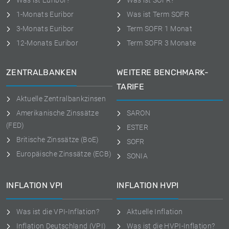
Was ist Euribor?
Was ist SOFR?
1-Monats Euribor
Was ist Term SOFR
3-Monats Euribor
Term SOFR 1 Monat
12-Monats Euribor
Term SOFR 3 Monate
ZENTRALBANKEN
WEITERE BENCHMARK-
TARIFE
Aktuelle Zentralbankzinsen
Amerikanische Zinssätze
SARON
(FED)
ESTER
Britische Zinssätze (BoE)
SOFR
Europäische Zinssätze (ECB)
SONIA
INFLATION VPI
INFLATION HVPI
Was ist die VPI-Inflation?
Aktuelle Inflation
Inflation Deutschland (VPI)
Was ist die HVPI-Inflation?