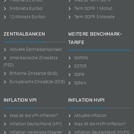
1-Monats Euribor
Was ist Term SOFR
3-Monats Euribor
Term SOFR 1 Monat
12-Monats Euribor
Term SOFR 3 Monate
ZENTRALBANKEN
WEITERE BENCHMARK-
TARIFE
Aktuelle Zentralbankzinsen
Amerikanische Zinssätze
SARON
(FED)
ESTER
Britische Zinssätze (BoE)
SOFR
Europäische Zinssätze (ECB)
SONIA
INFLATION VPI
INFLATION HVPI
Was ist die VPI-Inflation?
Aktuelle Inflation
Inflation Deutschland (VPI)
Was ist die HVPI-Inflation?
Inflation Vereinigte Staaten
Inflation Deutschland (HVPI)