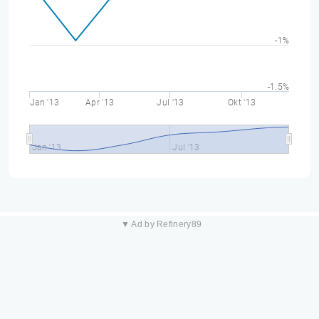
-1%
-1.5%
Jan '13
Apr '13
Jul '13
Okt '13
Jan '13
Jul '13
▼ Ad by Refinery89