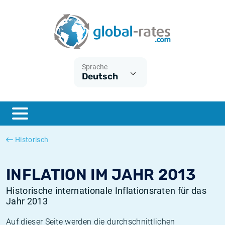
Euribor
Was ist die VPI-Inflation?
Historische Euribor-Sätze
Inflationsrechner
Term SOFR
Was ist die HVPI-Inflation?
Historische ESTER-Sätze
Sprache
Deutsch
Zentralbanken
Amerikanische inflation
Historische SARON-Sätze
ESTER
Deutsche inflation
Historische SOFR-Sätze
SONIA
Europäische inflation
Historische SONIA-Sätze
Historisch
SOFR
Schweizerische inflation
Historische Inflationsraten
INFLATION IM JAHR 2013
Historische internationale Inflationsraten für das
Jahr 2013
Auf dieser Seite werden die durchschnittlichen