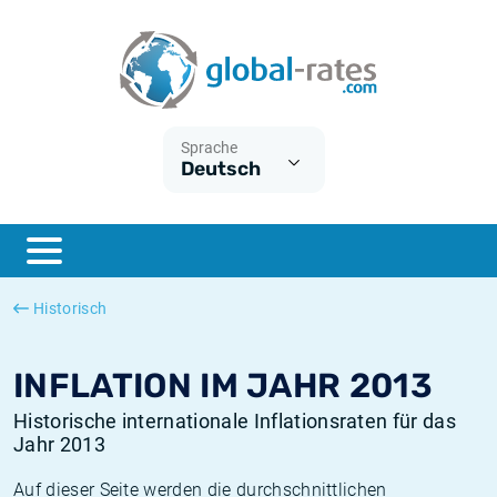
Euribor
Was ist die VPI-Inflation?
Historische Euribor-Sätze
Inflationsrechner
Term SOFR
Was ist die HVPI-Inflation?
Historische ESTER-Sätze
Sprache
Deutsch
Zentralbanken
Amerikanische inflation
Historische SARON-Sätze
ESTER
Deutsche inflation
Historische SOFR-Sätze
SONIA
Europäische inflation
Historische SONIA-Sätze
Historisch
SOFR
Schweizerische inflation
Historische Inflationsraten
INFLATION IM JAHR 2013
Historische internationale Inflationsraten für das
Jahr 2013
Auf dieser Seite werden die durchschnittlichen