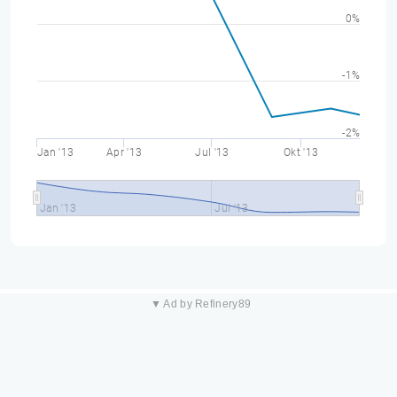
0%
-1%
-2%
Jan '13
Apr '13
Jul '13
Okt '13
Jan '13
Jul '13
▼ Ad by Refinery89