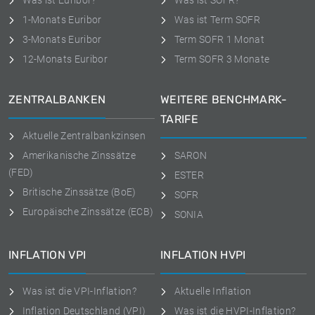
Was ist Euribor?
Was ist SOFR?
1-Monats Euribor
Was ist Term SOFR
3-Monats Euribor
Term SOFR 1 Monat
12-Monats Euribor
Term SOFR 3 Monate
ZENTRALBANKEN
WEITERE BENCHMARK-
TARIFE
Aktuelle Zentralbankzinsen
Amerikanische Zinssätze
SARON
(FED)
ESTER
Britische Zinssätze (BoE)
SOFR
Europäische Zinssätze (ECB)
SONIA
INFLATION VPI
INFLATION HVPI
Was ist die VPI-Inflation?
Aktuelle Inflation
Inflation Deutschland (VPI)
Was ist die HVPI-Inflation?