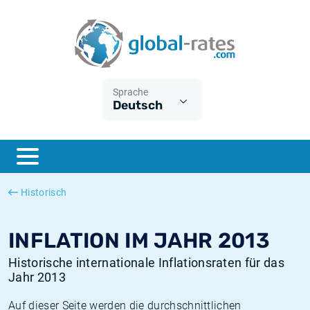
Euribor
Was ist die VPI-Inflation?
Historische Euribor-Sätze
Inflationsrechner
Term SOFR
Was ist die HVPI-Inflation?
Historische ESTER-Sätze
Sprache
Deutsch
Zentralbanken
Amerikanische inflation
Historische SARON-Sätze
ESTER
Deutsche inflation
Historische SOFR-Sätze
SONIA
Europäische inflation
Historische SONIA-Sätze
Historisch
SOFR
Schweizerische inflation
Historische Inflationsraten
INFLATION IM JAHR 2013
Historische internationale Inflationsraten für das
Jahr 2013
Auf dieser Seite werden die durchschnittlichen