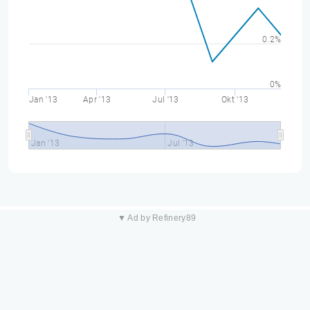
0.2%
0%
Jan '13
Apr '13
Jul '13
Okt '13
Jan '13
Jul '13
▼ Ad by Refinery89