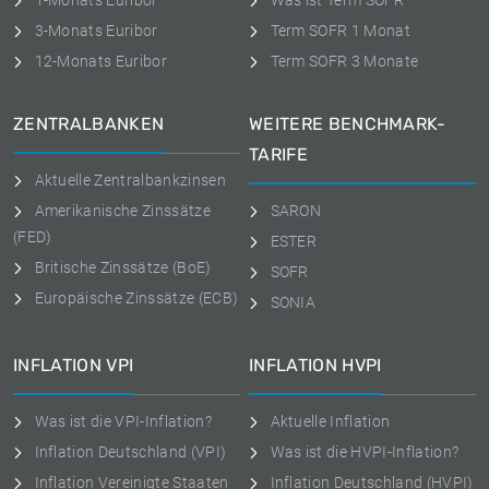
1-Monats Euribor
Was ist Term SOFR
3-Monats Euribor
Term SOFR 1 Monat
12-Monats Euribor
Term SOFR 3 Monate
ZENTRALBANKEN
WEITERE BENCHMARK-
TARIFE
Aktuelle Zentralbankzinsen
Amerikanische Zinssätze
SARON
(FED)
ESTER
Britische Zinssätze (BoE)
SOFR
Europäische Zinssätze (ECB)
SONIA
INFLATION VPI
INFLATION HVPI
Was ist die VPI-Inflation?
Aktuelle Inflation
Inflation Deutschland (VPI)
Was ist die HVPI-Inflation?
Inflation Vereinigte Staaten
Inflation Deutschland (HVPI)