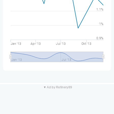
1.1%
1%
0.9%
Jan '13
Apr '13
Jul '13
Okt '13
Jan '13
Jul '13
▼ Ad by Refinery89