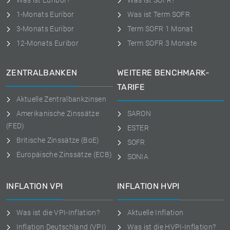
Was ist Euribor?
Was ist SOFR?
1-Monats Euribor
Was ist Term SOFR
3-Monats Euribor
Term SOFR 1 Monat
12-Monats Euribor
Term SOFR 3 Monate
ZENTRALBANKEN
WEITERE BENCHMARK-
TARIFE
Aktuelle Zentralbankzinsen
Amerikanische Zinssätze
SARON
(FED)
ESTER
Britische Zinssätze (BoE)
SOFR
Europäische Zinssätze (ECB)
SONIA
INFLATION VPI
INFLATION HVPI
Was ist die VPI-Inflation?
Aktuelle Inflation
Inflation Deutschland (VPI)
Was ist die HVPI-Inflation?