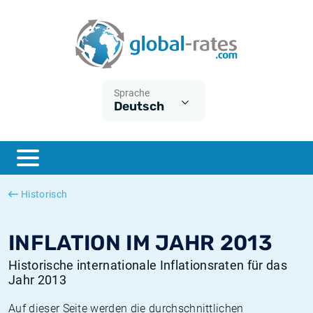
Euribor
Was ist die VPI-Inflation?
Historische Euribor-Sätze
Inflationsrechner
Term SOFR
Was ist die HVPI-Inflation?
Historische ESTER-Sätze
Sprache
Deutsch
Zentralbanken
Amerikanische inflation
Historische SARON-Sätze
ESTER
Deutsche inflation
Historische SOFR-Sätze
SONIA
Europäische inflation
Historische SONIA-Sätze
Historisch
SOFR
Schweizerische inflation
Historische Inflationsraten
INFLATION IM JAHR 2013
Historische internationale Inflationsraten für das
Jahr 2013
Auf dieser Seite werden die durchschnittlichen