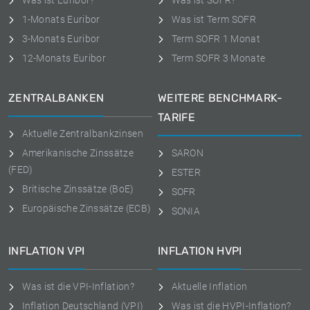
Was ist Euribor?
Was ist SOFR?
1-Monats Euribor
Was ist Term SOFR
3-Monats Euribor
Term SOFR 1 Monat
12-Monats Euribor
Term SOFR 3 Monate
ZENTRALBANKEN
WEITERE BENCHMARK-
TARIFE
Aktuelle Zentralbankzinsen
Amerikanische Zinssätze
SARON
(FED)
ESTER
Britische Zinssätze (BoE)
SOFR
Europäische Zinssätze (ECB)
SONIA
INFLATION VPI
INFLATION HVPI
Was ist die VPI-Inflation?
Aktuelle Inflation
Inflation Deutschland (VPI)
Was ist die HVPI-Inflation?