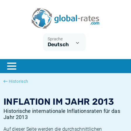
Euribor
Was ist die VPI-Inflation?
Historische Euribor-Sätze
Inflationsrechner
Term SOFR
Was ist die HVPI-Inflation?
Historische ESTER-Sätze
Sprache
Deutsch
Zentralbanken
Amerikanische inflation
Historische SARON-Sätze
ESTER
Deutsche inflation
Historische SOFR-Sätze
SONIA
Europäische inflation
Historische SONIA-Sätze
Historisch
SOFR
Schweizerische inflation
Historische Inflationsraten
INFLATION IM JAHR 2013
Historische internationale Inflationsraten für das
Jahr 2013
Auf dieser Seite werden die durchschnittlichen