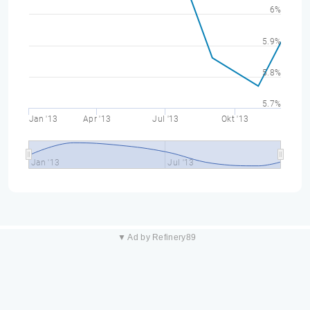
6%
5.9%
5.8%
5.7%
Jan '13
Apr '13
Jul '13
Okt '13
Jan '13
Jul '13
▼ Ad by Refinery89