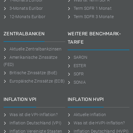
1-Monats Euribor
Was ist Term SOFR
3-Monats Euribor
Term SOFR 1 Monat
12-Monats Euribor
Term SOFR 3 Monate
ZENTRALBANKEN
WEITERE BENCHMARK-
TARIFE
Aktuelle Zentralbankzinsen
Amerikanische Zinssätze
SARON
(FED)
ESTER
Britische Zinssätze (BoE)
SOFR
Europäische Zinssätze (ECB)
SONIA
INFLATION VPI
INFLATION HVPI
Was ist die VPI-Inflation?
Aktuelle Inflation
Inflation Deutschland (VPI)
Was ist die HVPI-Inflation?
Inflation Vereinigte Staaten
Inflation Deutschland (HVPI)