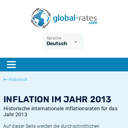
Euribor
Was ist die VPI-Inflation?
Historische Euribor-Sätze
Inflationsrechner
Term SOFR
Was ist die HVPI-Inflation?
Historische ESTER-Sätze
Sprache
Deutsch
Zentralbanken
Amerikanische inflation
Historische SARON-Sätze
ESTER
Deutsche inflation
Historische SOFR-Sätze
SONIA
Europäische inflation
Historische SONIA-Sätze
Historisch
SOFR
Schweizerische inflation
Historische Inflationsraten
INFLATION IM JAHR 2013
Historische internationale Inflationsraten für das
Jahr 2013
Auf dieser Seite werden die durchschnittlichen