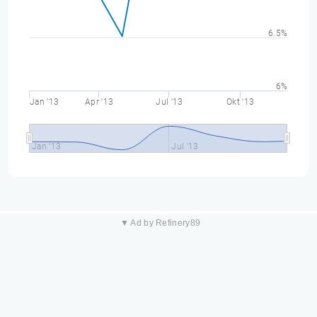
6.5%
6%
Jan '13
Apr '13
Jul '13
Okt '13
Jan '13
Jul '13
▼ Ad by Refinery89