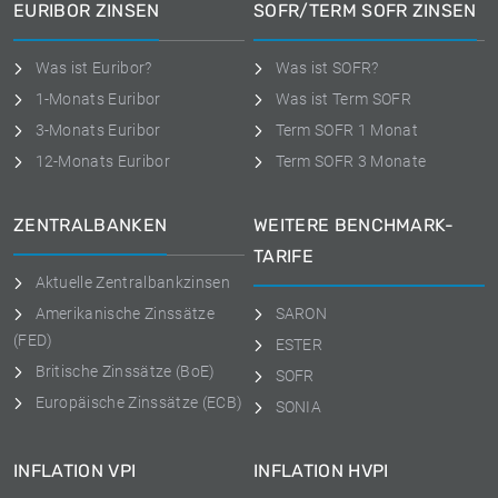
EURIBOR ZINSEN
SOFR/TERM SOFR ZINSEN
Was ist Euribor?
Was ist SOFR?
1-Monats Euribor
Was ist Term SOFR
3-Monats Euribor
Term SOFR 1 Monat
12-Monats Euribor
Term SOFR 3 Monate
ZENTRALBANKEN
WEITERE BENCHMARK-
TARIFE
Aktuelle Zentralbankzinsen
Amerikanische Zinssätze
SARON
(FED)
ESTER
Britische Zinssätze (BoE)
SOFR
Europäische Zinssätze (ECB)
SONIA
INFLATION VPI
INFLATION HVPI