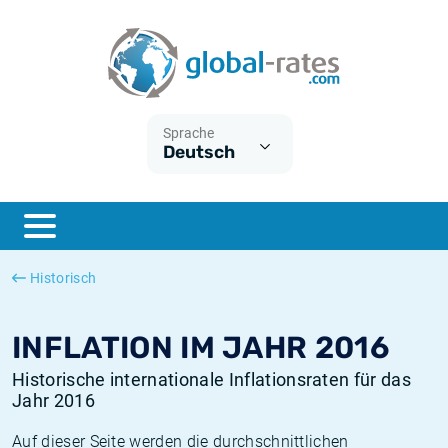
Euribor
Was ist die VPI-Inflation?
Historische Euribor-Sätze
Inflationsrechner
Term SOFR
Was ist die HVPI-Inflation?
Historische ESTER-Sätze
Sprache
Deutsch
Zentralbanken
Amerikanische inflation
Historische SARON-Sätze
ESTER
Deutsche inflation
Historische SOFR-Sätze
SONIA
Europäische inflation
Historische SONIA-Sätze
Historisch
SOFR
Schweizerische inflation
Historische Inflationsraten
INFLATION IM JAHR 2016
Historische internationale Inflationsraten für das
Jahr 2016
Auf dieser Seite werden die durchschnittlichen