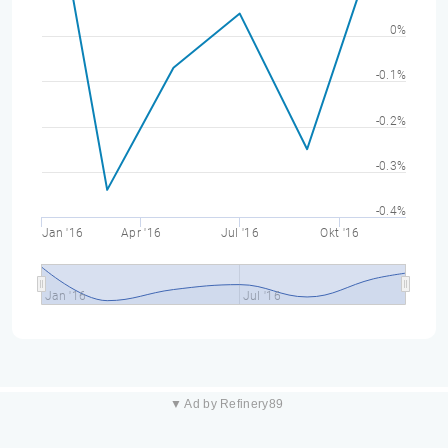
0%
-0.1%
-0.2%
-0.3%
-0.4%
Jan '16
Apr '16
Jul '16
Okt '16
Jan '16
Jul '16
▼ Ad by Refinery89