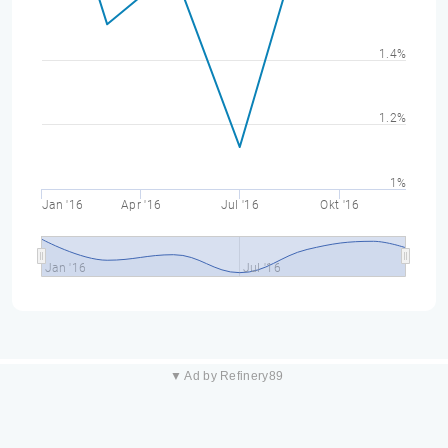
1.4%
1.2%
1%
Jan '16
Apr '16
Jul '16
Okt '16
Jan '16
Jul '16
▼ Ad by Refinery89