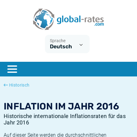
Euribor
Was ist die VPI-Inflation?
Historische Euribor-Sätze
Inflationsrechner
Term SOFR
Was ist die HVPI-Inflation?
Historische ESTER-Sätze
Sprache
Deutsch
Zentralbanken
Amerikanische inflation
Historische SARON-Sätze
ESTER
Deutsche inflation
Historische SOFR-Sätze
SONIA
Europäische inflation
Historische SONIA-Sätze
Historisch
SOFR
Schweizerische inflation
Historische Inflationsraten
INFLATION IM JAHR 2016
Historische internationale Inflationsraten für das
Jahr 2016
Auf dieser Seite werden die durchschnittlichen