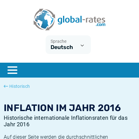
Euribor
Was ist die VPI-Inflation?
Historische Euribor-Sätze
Inflationsrechner
Term SOFR
Was ist die HVPI-Inflation?
Historische ESTER-Sätze
Sprache
Deutsch
Zentralbanken
Amerikanische inflation
Historische SARON-Sätze
ESTER
Deutsche inflation
Historische SOFR-Sätze
SONIA
Europäische inflation
Historische SONIA-Sätze
Historisch
SOFR
Schweizerische inflation
Historische Inflationsraten
INFLATION IM JAHR 2016
Historische internationale Inflationsraten für das
Jahr 2016
Auf dieser Seite werden die durchschnittlichen