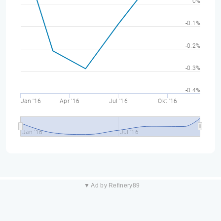
0%
-0.1%
-0.2%
-0.3%
-0.4%
Jan '16
Apr '16
Jul '16
Okt '16
Jan '16
Jul '16
▼ Ad by Refinery89