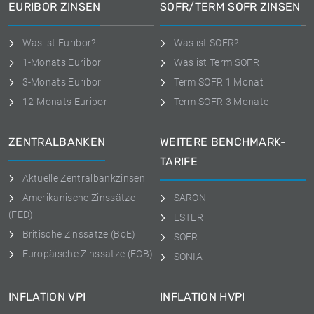
EURIBOR ZINSEN
SOFR/TERM SOFR ZINSEN
Was ist Euribor?
Was ist SOFR?
1-Monats Euribor
Was ist Term SOFR
3-Monats Euribor
Term SOFR 1 Monat
12-Monats Euribor
Term SOFR 3 Monate
ZENTRALBANKEN
WEITERE BENCHMARK-
TARIFE
Aktuelle Zentralbankzinsen
Amerikanische Zinssätze
SARON
(FED)
ESTER
Britische Zinssätze (BoE)
SOFR
Europäische Zinssätze (ECB)
SONIA
INFLATION VPI
INFLATION HVPI