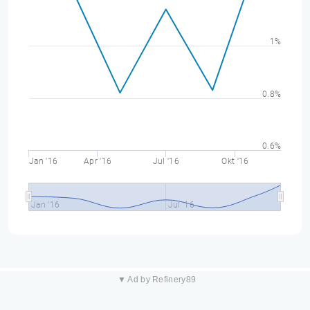
1%
0.8%
0.6%
Jan '16
Apr '16
Jul '16
Okt '16
Jan '16
Jul '16
▼ Ad by Refinery89