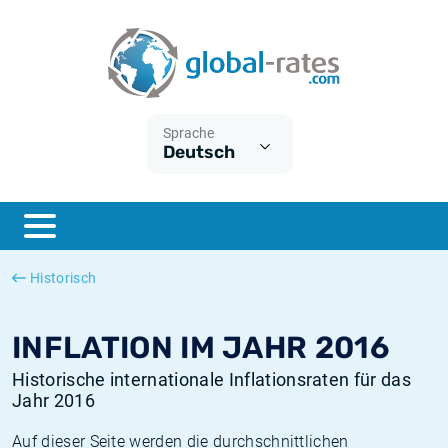
Euribor
Was ist die VPI-Inflation?
Historische Euribor-Sätze
Inflationsrechner
Term SOFR
Was ist die HVPI-Inflation?
Historische ESTER-Sätze
Sprache
Deutsch
Zentralbanken
Amerikanische inflation
Historische SARON-Sätze
ESTER
Deutsche inflation
Historische SOFR-Sätze
SONIA
Europäische inflation
Historische SONIA-Sätze
Historisch
SOFR
Schweizerische inflation
Historische Inflationsraten
INFLATION IM JAHR 2016
Historische internationale Inflationsraten für das
Jahr 2016
Auf dieser Seite werden die durchschnittlichen