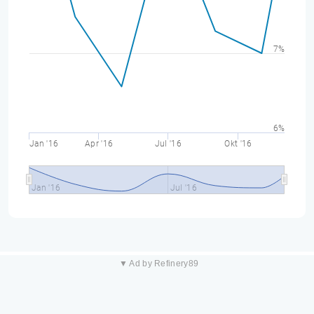
7%
6%
Jan '16
Apr '16
Jul '16
Okt '16
Jan '16
Jul '16
▼ Ad by Refinery89