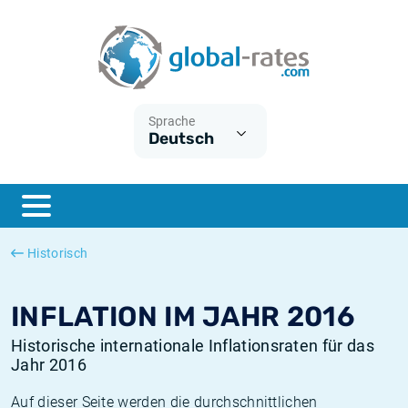
Euribor
Was ist die VPI-Inflation?
Historische Euribor-Sätze
Inflationsrechner
Term SOFR
Was ist die HVPI-Inflation?
Historische ESTER-Sätze
Sprache
Deutsch
Zentralbanken
Amerikanische inflation
Historische SARON-Sätze
ESTER
Deutsche inflation
Historische SOFR-Sätze
SONIA
Europäische inflation
Historische SONIA-Sätze
Historisch
SOFR
Schweizerische inflation
Historische Inflationsraten
INFLATION IM JAHR 2016
Historische internationale Inflationsraten für das
Jahr 2016
Auf dieser Seite werden die durchschnittlichen