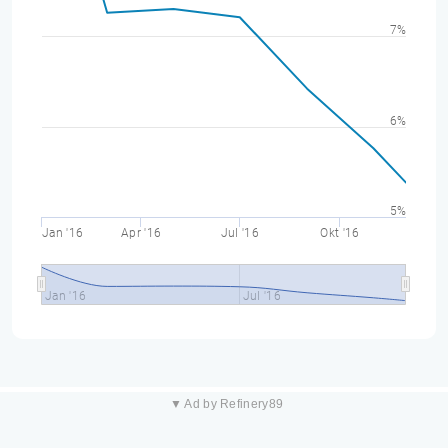
7%
6%
5%
Jan '16
Apr '16
Jul '16
Okt '16
Jan '16
Jul '16
▼ Ad by Refinery89