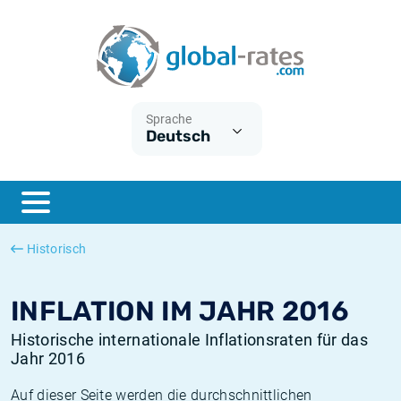
Euribor
Was ist die VPI-Inflation?
Historische Euribor-Sätze
Inflationsrechner
Term SOFR
Was ist die HVPI-Inflation?
Historische ESTER-Sätze
Sprache
Deutsch
Zentralbanken
Amerikanische inflation
Historische SARON-Sätze
ESTER
Deutsche inflation
Historische SOFR-Sätze
SONIA
Europäische inflation
Historische SONIA-Sätze
Historisch
SOFR
Schweizerische inflation
Historische Inflationsraten
INFLATION IM JAHR 2016
Historische internationale Inflationsraten für das
Jahr 2016
Auf dieser Seite werden die durchschnittlichen