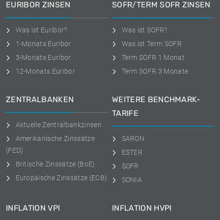
EURIBOR ZINSEN
SOFR/TERM SOFR ZINSEN
Was ist Euribor?
Was ist SOFR?
1-Monats Euribor
Was ist Term SOFR
3-Monats Euribor
Term SOFR 1 Monat
12-Monats Euribor
Term SOFR 3 Monate
ZENTRALBANKEN
WEITERE BENCHMARK-
TARIFE
Aktuelle Zentralbankzinsen
Amerikanische Zinssätze
SARON
(FED)
ESTER
Britische Zinssätze (BoE)
SOFR
Europäische Zinssätze (ECB)
SONIA
INFLATION VPI
INFLATION HVPI